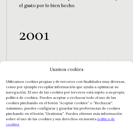
el gusto por lo bien hecho.
2
0
0
1
Rioja Vega se reubicó en el paraje conocido
Usamos cookies
como Venta Jalón, entre la orilla del río Ebro y
la Sierra de Cantabria, a escasos kilómetros de
Utilizamos cookies propias y de terceros con finalidades muy diversas,
Logroño. El nuevo edificio de la bodega, cuyo
como por ejemplo recopilar información que ayuda a optimizar su
estilo asemeja un anfiteatro romano, está
navegación. El uso de las cookies por terceros está sujeto a su propia
política de cookies. Puedes aceptar o rechazar todo el uso de las
ubicado en el centro de sus propios viñedos,
cookies pinchando en el botón “Aceptar cookies” o “Rechazar”.
70 hectáreas de tierras privilegiadas para el
Asimismo, puedes configurar y guardar tus preferencias de cookies
pinchando en el botón “Gestionar”. Puedes obtener más información
cultivo de la vid.
sobre el uso de las cookies y sus derechos en nuestra
política de
cookies