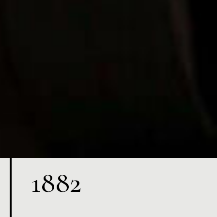
1
8
8
2