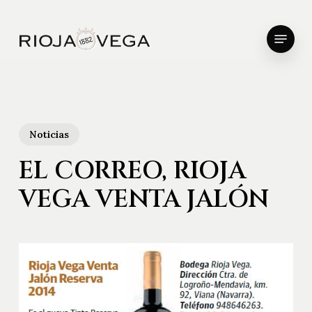
Skip
to
Menu
main
Close
content
Menu
Noticias
EL CORREO, RIOJA
VEGA VENTA JALÓN