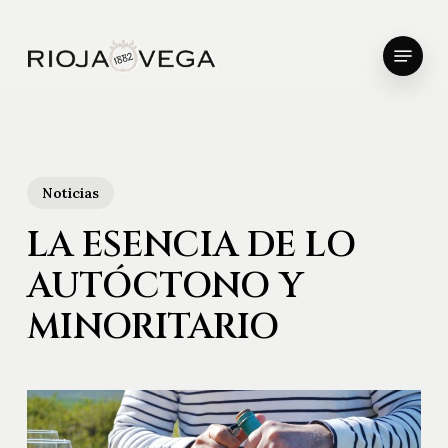
Skip
to
Menu
main
Close
content
Menu
Noticias
LA ESENCIA DE LO
AUTÓCTONO Y
MINORITARIO