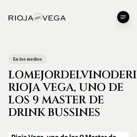
Skip
to
Menu
main
Close
content
Menu
En los medios
LOMEJORDELVINODERI
RIOJA VEGA, UNO DE
LOS 9 MASTER DE
DRINK BUSSINES