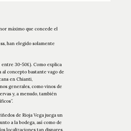
honor máximo que concede el
ess, han elegido solamente
VP entre 30-50£). Como explica
ía al concepto bastante vago de
cans en Chianti,
minos generales, como vinos de
servas y, a menudo, también
ficos”.
 viñedos de Rioja Vega juega un
unto a la bodega, así como de
os localizaciones tan dispares,