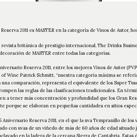
io Reserva 2011 es MASTER en la categoría de Vinos de Autor, 
revista británica de prestigio internacional, The Drinks Busin
ndecoración de MASTER entre todas las categorías.
Aniversario Reserva 2011, entre los mejores Vinos de Autor (P
er of Wine Patrick Schmitt, “nuestra categoría máxima se refer
era una comparación, representa el equivalente de los Super Tus
ompen las reglas de las clasificaciones tradicionales. En tér
enden a tener más concentración y profundidad que los Gran Re
te porque se elaboran en pequeñas cantidades en sitios especí
5 Aniversario Reserva 2011, en el que la uva Tempranillo de los
ado con uvas de un viñedo de más de 60 años de edad situado j
lavado en la ladera de la cercana Sierra de Cantabria. Estas d