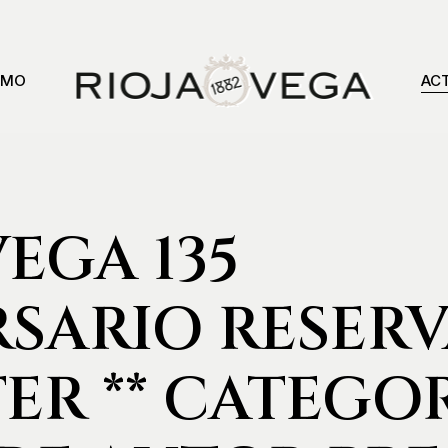
SMO
AC
VEGA 135
SARIO RESERVA
TER ** CATEGO