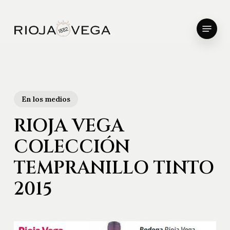
Skip
to
Menu
main
Close
content
Menu
En los medios
RIOJA VEGA
COLECCIÓN
TEMPRANILLO TINTO
2015