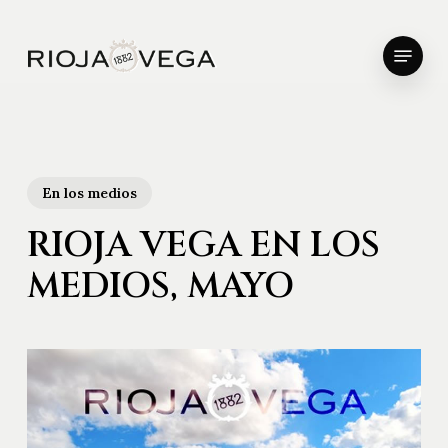
Skip
to
Menu
main
Close
content
Menu
En los medios
RIOJA VEGA EN LOS
MEDIOS, MAYO