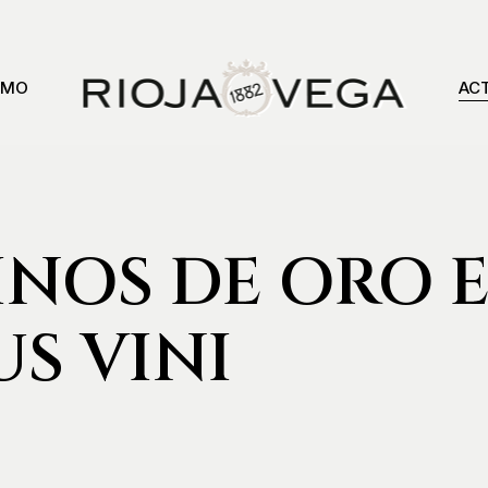
SMO
AC
INOS DE ORO 
S VINI