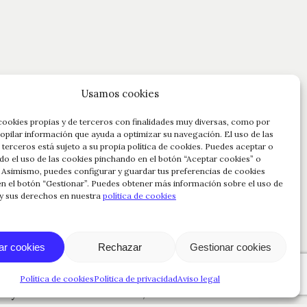
Usamos cookies
cookies propias y de terceros con finalidades muy diversas, como por
opilar información que ayuda a optimizar su navegación. El uso de las
 terceros está sujeto a su propia política de cookies. Puedes aceptar o
do el uso de las cookies pinchando en el botón “Aceptar cookies” o
 Asimismo, puedes configurar y guardar tus preferencias de cookies
n el botón “Gestionar”. Puedes obtener más información sobre el uso de
 y sus derechos en nuestra
política de cookies
dos parcelas: Finca ‘Cubillas’ y Finca
ja. Veranos calurosos, otoños suaves e
ar cookies
Rechazar
Gestionar cookies
arnacha de excelente calidad, madurez
Suelos pobres, pedregosos y bien
Política de cookies
Política de privacidad
Aviso legal
ayor concentración varietal, taninos