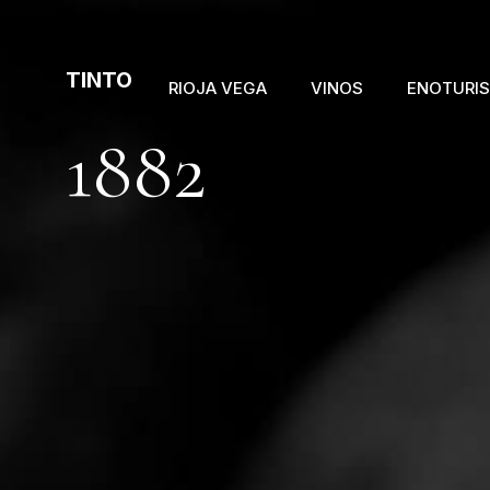
Skip
to
main
TINTO
RIOJA VEGA
VINOS
ENOTURI
content
1882