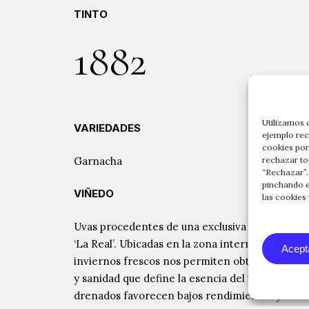
TINTO
1882
Utilizamos 
VARIEDADES
ejemplo rec
cookies por
Garnacha
rechazar to
“Rechazar”.
pinchando e
VIÑEDO
las cookies
Uvas procedentes de una exclusiva selección de 
‘La Real’. Ubicadas en la zona intermedia de Rio
Acept
inviernos frescos nos permiten obtener una G
y sanidad que define la esencia del territorio. 
drenados favorecen bajos rendimientos y una m